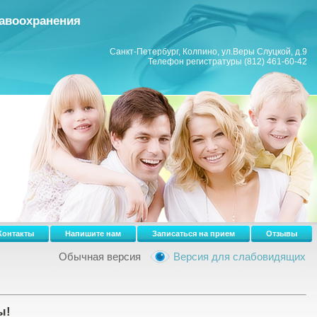
равоохранения
Санкт-Петербург, Колпино, ул.Веры Слуцкой, д.9
Телефон регистратуры (812) 461-60-42
Контакты
Напишите нам
Записаться на прием
Отзывы
Обычная версия
Версия для слабовидящих
ы!