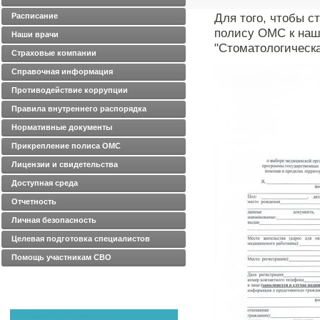
Для того, чтобы с
Расписание
полису ОМС к наш
Наши врачи
"Стоматологическа
Страховые компании
Справочная информация
Противодействие коррупции
Правила внутреннего распорядка
Нормативные документы
Прикрепление полиса ОМС
Лицензии и свидетельства
Доступная среда
Отчетность
Личная безопасность
Целевая подготовка специалистов
Помощь участникам СВО